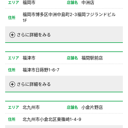
福岡市
中洲店
エリア
店舗名
備考
※1、2、8NO不可
福岡市博多区中洲中島町2-3福岡フジランドビル
住所
1F
電話番号
092-292-0100
さらに詳細をみる
営業時間
01/01-08/24
08:00-20:00
08/26-12/31
08:00-20:00
福津市
福間駅前店
エリア
店舗名
備考
※1、2、8NO不可
福津市日蒔野1-6-7
住所
電話番号
0940-42-0100
さらに詳細をみる
営業時間
01/02-08/24
08:00-18:00
08/26-12/31
08:00-18:00
北九州市
小倉片野店
エリア
店舗名
備考
北九州市小倉北区東篠崎1-4-9
住所