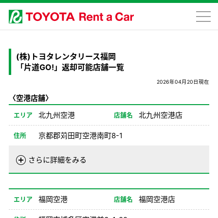
(株)トヨタレンタリース福岡
「片道GO!」返却可能店舗一覧
2026年04月20日現在
〈空港店舗〉
北九州空港
北九州空港店
エリア
店舗名
京都郡苅田町空港南町8-1
住所
電話番号
093-475-0100
さらに詳細をみる
営業時間
01/01-08/24
08:00-20:00
08/26-12/31
08:00-20:00
福岡空港
福岡空港店
エリア
店舗名
備考
※1、2No不可