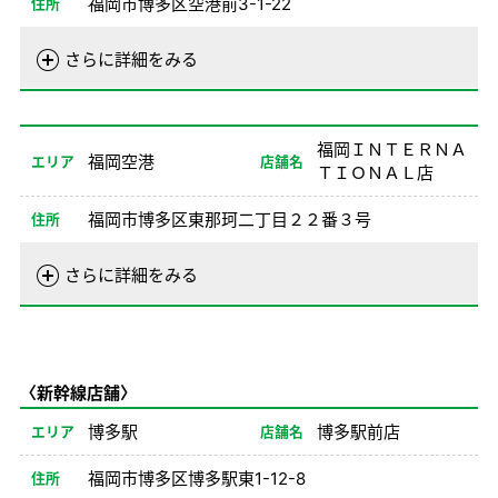
福岡市博多区空港前3-1-22
住所
電話番号
092-621-0100
さらに詳細をみる
営業時間
01/01-08/24
08:00-20:00
08/26-12/31
08:00-20:00
福岡ＩＮＴＥＲＮＡ
福岡空港
エリア
店舗名
ＴＩＯＮＡＬ店
備考
※1No不可
福岡市博多区東那珂二丁目２２番３号
住所
電話番号
092-778-0100
さらに詳細をみる
営業時間
01/01-08/24
08:00-20:00
08/26-12/31
08:00-20:00
備考
〈新幹線店舗〉
博多駅
博多駅前店
エリア
店舗名
福岡市博多区博多駅東1-12-8
住所