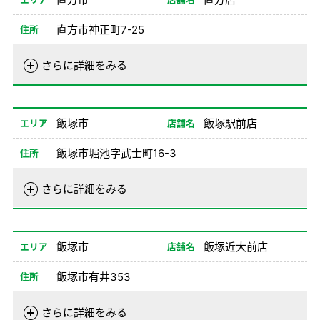
備考
※1、2、8NO不可
直方市神正町7-25
住所
電話番号
0949-28-0100
さらに詳細をみる
営業時間
01/02-08/24
08:00-20:00
08/26-12/31
08:00-20:00
飯塚市
飯塚駅前店
エリア
店舗名
備考
※1、2、8NO不可
飯塚市堀池字武士町16-3
住所
電話番号
0948-21-0100
さらに詳細をみる
営業時間
01/01-08/24
08:00-20:00
08/26-12/31
08:00-20:00
飯塚市
飯塚近大前店
エリア
店舗名
備考
※1、2NO不可
飯塚市有井353
住所
電話番号
0948-82-5055
さらに詳細をみる