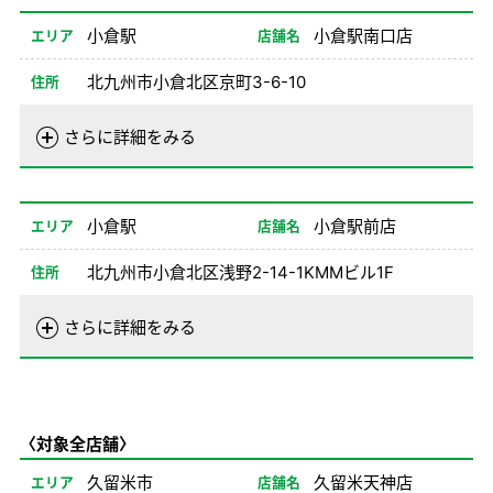
08/05
08:00-18:00
小倉駅
小倉駅南口店
エリア
店舗名
08/06-08/24
08:00-20:00
08/26-12/31
08:00-20:00
北九州市小倉北区京町3-6-10
住所
備考
電話番号
093-512-1400
さらに詳細をみる
営業時間
01/01-08/24
08:00-20:00
08/26-12/31
08:00-20:00
小倉駅
小倉駅前店
エリア
店舗名
備考
※1、2No不可
北九州市小倉北区浅野2-14-1KMMビル1F
住所
電話番号
093-511-0100
さらに詳細をみる
営業時間
01/01-08/24
08:00-20:00
08/26-12/31
08:00-20:00
備考
※1、2、8NO不可
〈対象全店舗〉
久留米市
久留米天神店
エリア
店舗名